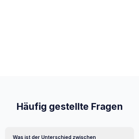
Vertragslaufzeiten und -konditionen
Konsolidierte Monatsabrechnung
AÜG-konforme Dokumentation
Zugang für Kunde, Dienstleister &
COMODUS
Häufig gestellte Fragen
Was ist der Unterschied zwischen